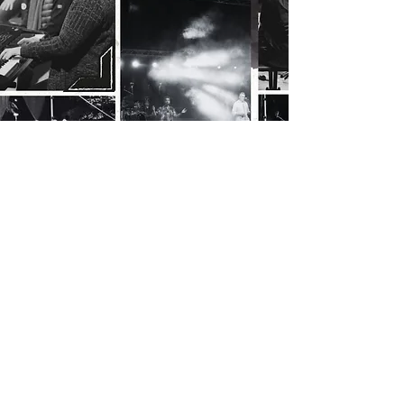
CO-CITTADINI DI LOPPIANO
co-cittadinidiloppiano@proton.me
LINK UTILI
Per conoscere la Cittadella di Loppiano